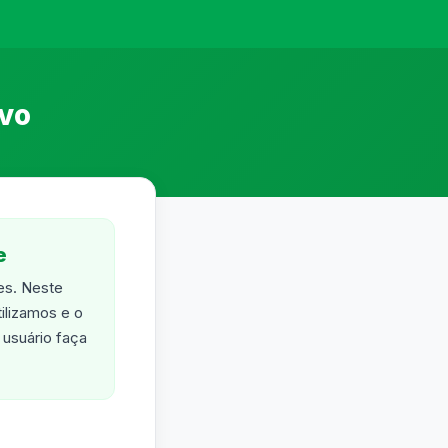
ivo
e
es. Neste
ilizamos e o
usuário faça