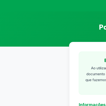
Po
Ao utiliz
documento p
que fazemos
Informações