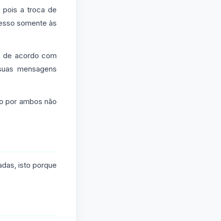
 pois a troca de
cesso somente às
 e de acordo com
s suas mensagens
do por ambos não
das, isto porque