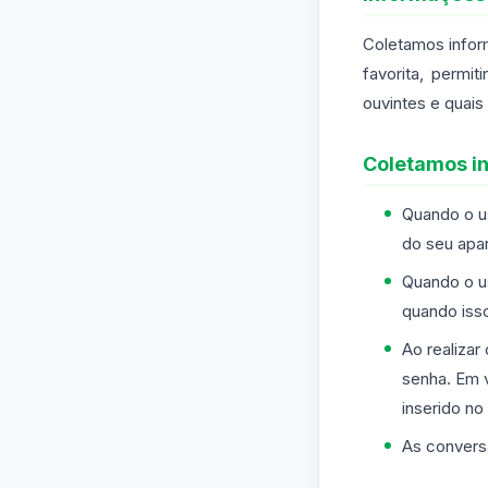
Coletamos infor
favorita, permi
ouvintes e quais 
Coletamos i
Quando o us
do seu apar
Quando o u
quando iss
Ao realizar
senha. Em 
inserido no
As convers