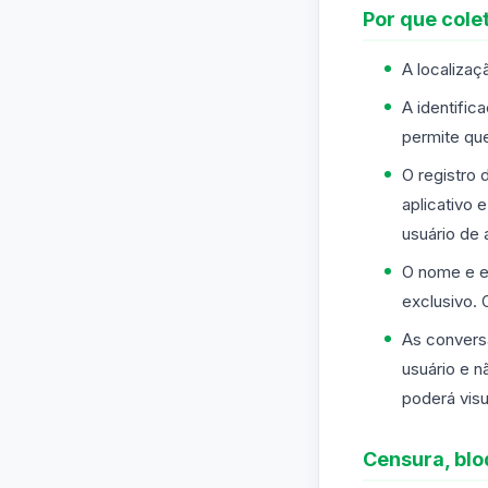
Por que col
A localizaç
A identific
permite qu
O registro 
aplicativo 
usuário de 
O nome e e
exclusivo. 
As convers
usuário e n
poderá visu
Censura, blo