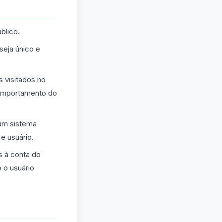
blico.
seja único e
s visitados no
 comportamento do
 um sistema
e usuário.
s à conta do
 o usuário